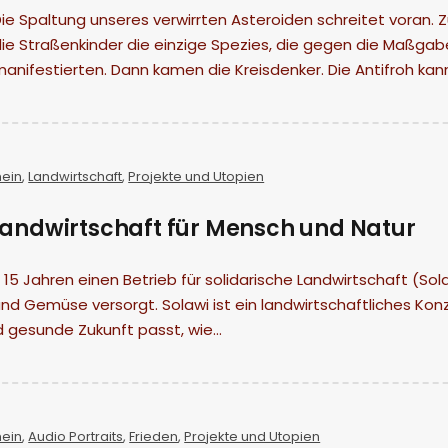
ie Spaltung unseres verwirrten Asteroiden schreitet voran.
die Straßenkinder die einzige Spezies, die gegen die Maßg
anifestierten. Dann kamen die Kreisdenker. Die Antifroh kan
mein
,
Landwirtschaft
,
Projekte und Utopien
Landwirtschaft für Mensch und Natur
 15 Jahren einen Betrieb für solidarische Landwirtschaft (So
nd Gemüse versorgt. Solawi ist ein landwirtschaftliches Kon
 gesunde Zukunft passt, wie…
mein
,
Audio Portraits
,
Frieden
,
Projekte und Utopien