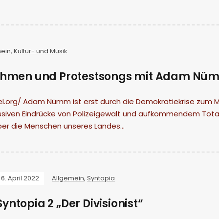
mein
,
Kultur- und Musik
ahmen und Protestsongs mit Adam Nü
l.org/ Adam Nümm ist erst durch die Demokratiekrise zum Mus
iven Eindrücke von Polizeigewalt und aufkommendem Totalit
über die Menschen unseres Landes…
6. April 2022
Allgemein
,
Syntopia
Syntopia 2 „Der Divisionist“