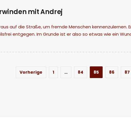
rwinden mit Andrej
 raus auf die Straße, um fremde Menschen kennenzulernen. Er
ilsfrei entgegen. Im Grunde ist er also so etwas wie ein Wun
Vorherige
1
…
84
85
86
87