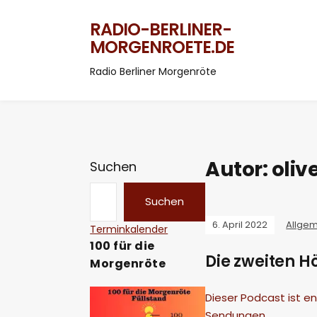
RADIO-BERLINER-
MORGENROETE.DE
Radio Berliner Morgenröte
Autor:
oli
Suchen
Suchen
6. April 2022
Allge
Terminkalender
100 für die
Die zweiten 
Morgenröte
Dieser Podcast ist e
Sendungen…