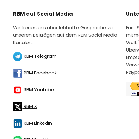
RBM auf Social Media
Unte
Wir freuen uns über lebhafte Gespräche zu
Eure 
unseren Beiträgen auf dem RBM Social Media
mitme
Kanälen.
Welt.
Überw
RBM Telegram
Empfä
Verwe
Paypa
RBM Facebook
RBM Youtube
RBM X
RBM LinkedIn