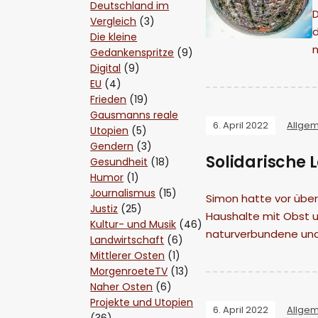
Deutschland im
D
Vergleich
(3)
Die kleine
m
Gedankenspritze
(9)
Digital
(9)
EU
(4)
Frieden
(19)
Gausmanns reale
6. April 2022
Allge
Utopien
(5)
Gendern
(3)
Solidarische 
Gesundheit
(18)
Humor
(1)
Journalismus
(15)
Simon hatte vor über
Justiz
(25)
Haushalte mit Obst u
Kultur- und Musik
(46)
naturverbundene und
Landwirtschaft
(6)
Mittlerer Osten
(1)
MorgenroeteTV
(13)
Naher Osten
(6)
Projekte und Utopien
6. April 2022
Allge
(36)