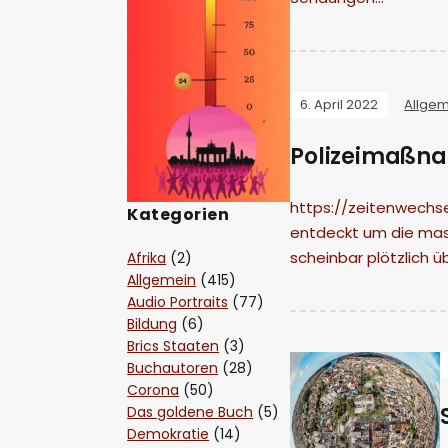
6. April 2022
Allge
Polizeimaßn
https://zeitenwechse
Kategorien
entdeckt um die mass
scheinbar plötzlich 
Afrika
(2)
Allgemein
(415)
Audio Portraits
(77)
Bildung
(6)
Brics Staaten
(3)
Buchautoren
(28)
Corona
(50)
Das goldene Buch
(5)
Demokratie
(14)