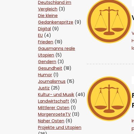
Deutschland im
Vergleich
(3)
Die kleine
Gedankenspritze
(9)
Digital
(9)
EU
(4)
H
Frieden
(19)
Gausmanns reale
Utopien
(5)
Gendern
(3)
Gesundheit
(18)
Humor
(1)
Journalismus
(15)
Justiz
(25)
Kultur- und Musik
(46)
Landwirtschaft
(6)
Mittlerer Osten
(1)
MorgenroeteTV
(13)
I
Naher Osten
(6)
Projekte und Utopien
p
(36)