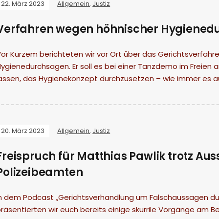
22. März 2023
Allgemein
,
Justiz
Verfahren wegen höhnischer Hygienedu
Vor Kurzem berichteten wir vor Ort über das Gerichtsverfah
ygienedurchsagen. Er soll es bei einer Tanzdemo im Freien 
lassen, das Hygienekonzept durchzusetzen – wie immer es
20. März 2023
Allgemein
,
Justiz
Freispruch für Matthias Pawlik trotz Au
Polizeibeamten
n dem Podcast „Gerichtsverhandlung um Falschaussagen durch
räsentierten wir euch bereits einige skurrile Vorgänge am Be