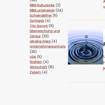
A
RBM Kulturecke
(2)
RBM unterwegs
(24)
Schwindelfrei
(5)
Syntopia
(4)
Trio Aurora
(9)
Überwachung und
Zensur
(23)
Ukraine Krieg
(4)
Unternehmerportraits
(25)
U
USA
(5)
Wahlen
(4)
H
Wirtschaft
(15)
Zypern
(4)