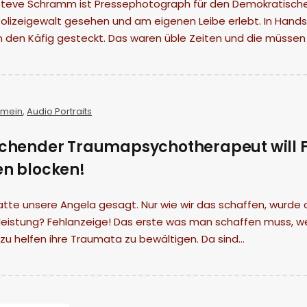
Steve Schramm ist Pressephotograph für den Demokratischen
Polizeigewalt gesehen und am eigenen Leibe erlebt. In Han
n den Käfig gesteckt. Das waren üble Zeiten und die müsse
emein
,
Audio Portraits
chender Traumapsychotherapeut will Fl
n blocken!
hatte unsere Angela gesagt. Nur wie wir das schaffen, wurde
eleistung? Fehlanzeige! Das erste was man schaffen muss, w
u helfen ihre Traumata zu bewältigen. Da sind…