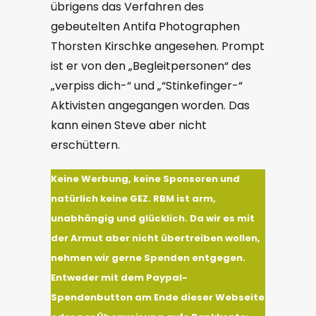
übrigens das Verfahren des
gebeutelten Antifa Photographen
Thorsten Kirschke angesehen. Prompt
ist er von den „Begleitpersonen“ des
„verpiss dich-“ und „“Stinkefinger-“
Aktivisten angegangen worden. Das
kann einen Steve aber nicht
erschüttern.
Keine
Werbung, keine Sponsoren und
natürlich keine GEZ. RBM ist arm,
unabhängig und glücklich. Da wir es mit
der Armut aber nicht übertreiben wollen,
nehmen wir gerne Spenden entgegen.
Entweder mit dem Paypal-
Spendenbutton am Ende dieser Webseite