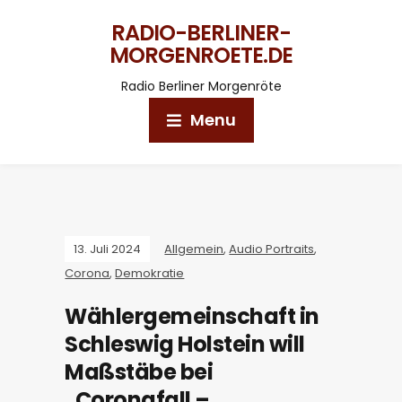
RADIO-BERLINER-
MORGENROETE.DE
Radio Berliner Morgenröte
Menu
13. Juli 2024
Allgemein
,
Audio Portraits
,
Corona
,
Demokratie
Wählergemeinschaft in
Schleswig Holstein will
Maßstäbe bei
„Coronafall –