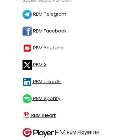
RBM Telegram
RBM Facebook
RBM Youtube
RBM X
RBM LinkedIn
RBM Spotify
RBM IHeart
RBM Player FM