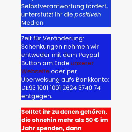
Selbstverantwortung fördert,
unterstützt ihr die
positiven
Medien.
Zeit für Veränderung:
Schenkungen nehmen wir
entweder mit dem Paypal
Button am Ende
unserer
Webseite
oder per
Überweisung aufs Bankkonto:
DE93 1001 1001 2624 3740 74
entgegen.
Solltet ihr zu denen gehören,
die ohnehin mehr als 50 € im
Jahr spenden, dann