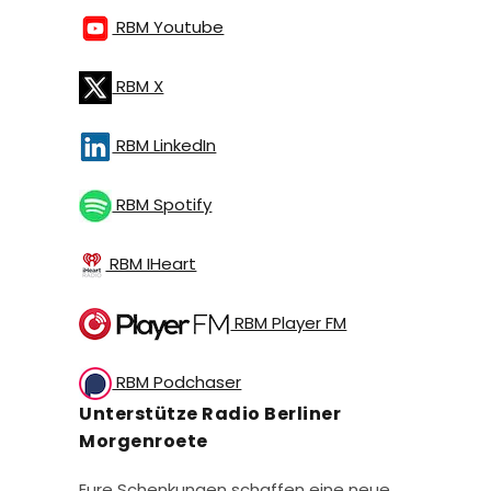
RBM Youtube
RBM X
RBM LinkedIn
RBM Spotify
RBM IHeart
RBM Player FM
RBM Podchaser
Unterstütze Radio Berliner
Morgenroete
Eure Schenkungen schaffen eine neue