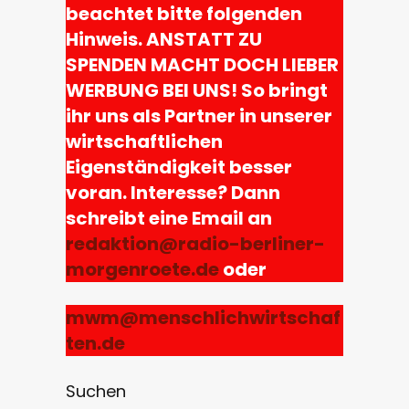
beachtet bitte folgenden
Hinweis. ANSTATT ZU
SPENDEN MACHT DOCH LIEBER
WERBUNG BEI UNS! So bringt
ihr uns als Partner in unserer
wirtschaftlichen
Eigenständigkeit besser
voran. Interesse? Dann
schreibt eine Email an
redaktion@radio-berliner-
morgenroete.de
oder
mwm@menschlichwirtschaf
ten.de
Suchen