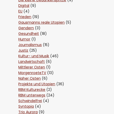
Die kleine Gedankenspritze
(9)
Digital
(9)
EU
(4)
Frieden
(19)
Gausmanns reale Utopien
(5)
Gendern
(3)
Gesundheit
(18)
Humor
(1)
Journalismus
(15)
Justiz
(25)
Kultur- und Musik
(46)
Landwirtschaft
(6)
Mittlerer Osten
(1)
MorgenroeteTV
(13)
Naher Osten
(6)
Projekte und Utopien
(36)
RBM Kulturecke
(2)
RBM unterwegs
(24)
Schwindelfrei
(4)
Syntopia
(4)
Trio Aurora
(9)