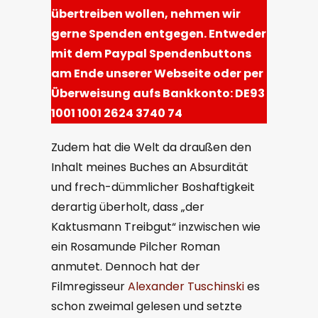
übertreiben wollen, nehmen wir
gerne Spenden entgegen. Entweder
mit dem Paypal Spendenbuttons
am Ende unserer Webseite oder per
Überweisung aufs Bankkonto: DE93
1001 1001 2624 3740 74
Zudem hat die Welt da draußen den
Inhalt meines Buches an Absurdität
und frech-dümmlicher Boshaftigkeit
derartig überholt, dass „der
Kaktusmann Treibgut“ inzwischen wie
ein Rosamunde Pilcher Roman
anmutet. Dennoch hat der
Filmregisseur
Alexa
nder Tuschinski
es
schon zweimal gelesen und setzte