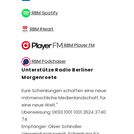
RBM Spotify
RBM IHeart
RBM Player FM
RBM Podchaser
Unterstütze Radio Berliner
Morgenroete
Eure Schenkungen schaffen eine neue
mitmenschliche Medienlandschaft für
eine neue Welt."
Überweisung: DE93 1001 1001 2624 3740
74
Empfänger: Oliver Schindler
Verwendungszweck: Schenkung für