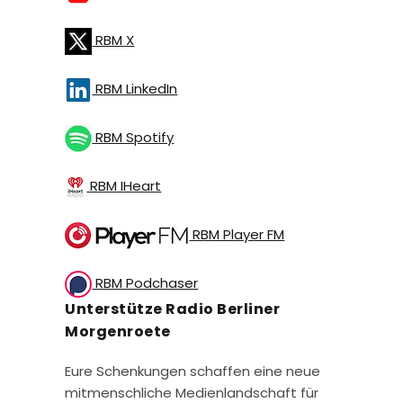
RBM X
RBM LinkedIn
RBM Spotify
RBM IHeart
RBM Player FM
RBM Podchaser
Unterstütze Radio Berliner
Morgenroete
Eure Schenkungen schaffen eine neue
mitmenschliche Medienlandschaft für