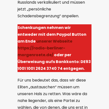
Russlands verkalkuliert und müssen
jetzt „persönliche
Schadensbegrenzung“ anpeilen.
Schenkungen nehmen wir
entweder mit dem Paypal Button
am Ende
unserer Webseite
https://radio-berliner-
morgenroete.de/
oder per
Überweisung aufs Bankkonto: DE93
1001 1001 2624 3740 74 entgegen.
Für uns bedeutet das, dass wir diese
Eliten „austauschen“ müssen um
unseren Hals zu retten. Was wäre da
nahe liegender, als eine Partei zu
wählen, die von denen, die uns erst in