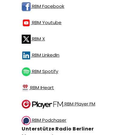
RBM Facebook
RBM Youtube
RBM X
RBM LinkedIn
RBM Spotify
RBM IHeart
RBM Player FM
RBM Podchaser
Unterstütze Radio Berliner