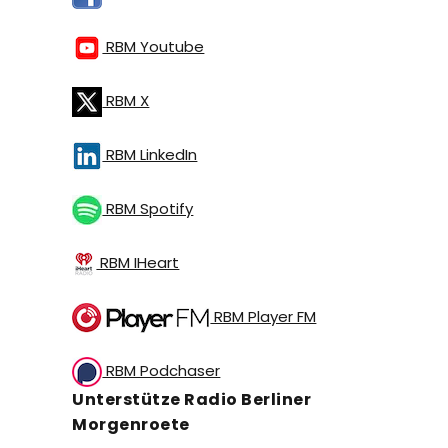
RBM Youtube
RBM X
RBM LinkedIn
RBM Spotify
RBM IHeart
RBM Player FM
RBM Podchaser
Unterstütze Radio Berliner
Morgenroete