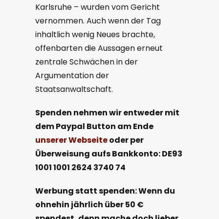
Karlsruhe – wurden vom Gericht
vernommen. Auch wenn der Tag
inhaltlich wenig Neues brachte,
offenbarten die Aussagen erneut
zentrale Schwächen in der
Argumentation der
Staatsanwaltschaft.
Spenden
nehmen wir entweder
mit
dem
Paypal
B
utton
am Ende
unserer
Webseite
oder per
Überweisung aufs Bankkonto: DE93
1001 1001 2624 3740 74
Werbung statt spenden: Wenn du
ohnehin jährlich über 50 €
spendest, denn mache doch lieber