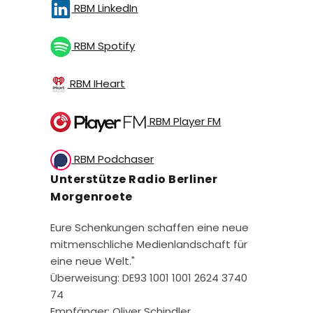
RBM LinkedIn
RBM Spotify
RBM IHeart
RBM Player FM
RBM Podchaser
Unterstütze Radio Berliner
Morgenroete
Eure Schenkungen schaffen eine neue
mitmenschliche Medienlandschaft für
eine neue Welt."
Überweisung: DE93 1001 1001 2624 3740
74
Empfänger: Oliver Schindler