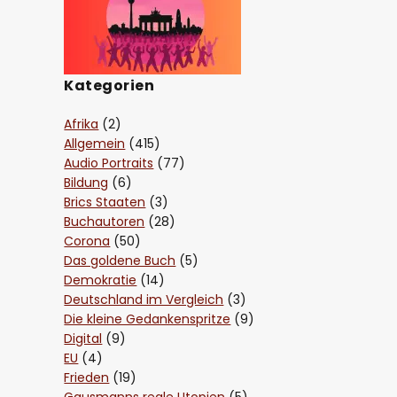
Kategorien
Afrika
(2)
Allgemein
(415)
Audio Portraits
(77)
Bildung
(6)
Brics Staaten
(3)
Buchautoren
(28)
Corona
(50)
Das goldene Buch
(5)
Demokratie
(14)
Deutschland im Vergleich
(3)
Die kleine Gedankenspritze
(9)
Digital
(9)
EU
(4)
Frieden
(19)
Gausmanns reale Utopien
(5)