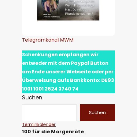
Telegramkanal MWM
Schenkungen empfangen wir
entweder mit dem Paypal Button
am Ende unserer Webseite oder per
Überweisung aufs Bankkonto: DE93
1001 1001 2624 3740 74
Suchen
Suchen
Terminkalender
100 für die Morgenröte