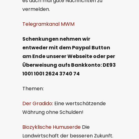
es auch mal gute Nachrichten zu
vermelden.
Telegramkanal MWM
Schenkungen nehmen wir
entweder
mit dem
Paypal
B
utton
am Ende
unserer
Webseite oder per
Überweisung aufs Bankkonto: DE93
1001 1001 2624 3740 74
Themen:
Der Gradido:
Eine wertschätzende
Währung ohne Schulden!
Biozyklische Humuserde
Die
Landwirtschaft der besseren Zukunft.