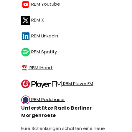
RBM Youtube
RBM X
RBM LinkedIn
RBM Spotify
RBM IHeart
RBM Player FM
RBM Podchaser
Unterstütze Radio Berliner
Morgenroete
Eure Schenkungen schaffen eine neue