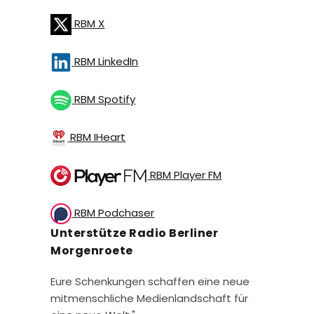
RBM X
RBM LinkedIn
RBM Spotify
RBM IHeart
RBM Player FM
RBM Podchaser
Unterstütze Radio Berliner
Morgenroete
Eure Schenkungen schaffen eine neue
mitmenschliche Medienlandschaft für