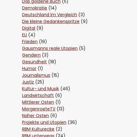
Das goldene Buch
(5)
Demokratie
(14)
Deutschland im Vergleich
(3)
Die kleine Gedankenspritze
(9)
Digital
(9)
EU
(4)
Frieden
(19)
Gausmanns reale Utopien
(5)
Gendern
(3)
Gesundheit
(18)
Humor
(1)
Journalismus
(15)
Justiz
(25)
Kultur- und Musik
(46)
Landwirtschaft
(6)
Mittlerer Osten
(1)
MorgenroeteTV
(13)
Naher Osten
(6)
Projekte und Utopien
(36)
RBM Kulturecke
(2)
RBM unterwegs
(24)