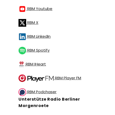
RBM Youtube
RBM X
RBM LinkedIn
RBM Spotify
RBM IHeart
RBM Player FM
RBM Podchaser
Unterstütze Radio Berliner
Morgenroete