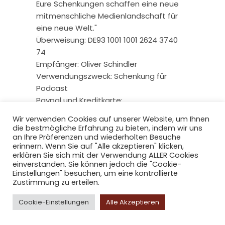
Eure Schenkungen schaffen eine neue
mitmenschliche Medienlandschaft für
eine neue Welt."
Überweisung: DE93 1001 1001 2624 3740
74
Empfänger: Oliver Schindler
Verwendungszweck: Schenkung für
Podcast
Paypal und Kreditkarte:
Wir verwenden Cookies auf unserer Website, um Ihnen
die bestmögliche Erfahrung zu bieten, indem wir uns
an Ihre Präferenzen und wiederholten Besuche
erinnern. Wenn Sie auf "Alle akzeptieren" klicken,
erklären Sie sich mit der Verwendung ALLER Cookies
einverstanden. Sie können jedoch die "Cookie-
Einstellungen" besuchen, um eine kontrollierte
Zustimmung zu erteilen.
Copyright © 2026 radio-berliner-
Cookie-Einstellungen
Alle Akzeptieren
morgenroete.de. All Rights Reserved.