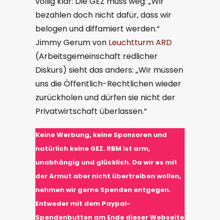
völlig klar: Die GEZ muss weg: „Wir
bezahlen doch nicht dafür, dass wir
belogen und diffamiert werden.“
Jimmy Gerum von
Leuchtturm ARD
(Arbeitsgemeinschaft redlicher
Diskurs) sieht das anders: „Wir müssen
uns die Öffentlich-Rechtlichen wieder
zurückholen und dürfen sie nicht der
Privatwirtschaft überlassen.“
Keine
Werbung, keine Sponsoren und
natürlich keine GEZ. RBM ist arm,
unabhängig und glücklich. Da wir es mit
der Armut aber nicht übertreiben wollen,
nehmen wir gerne Spenden entgegen.
Entweder mit dem Paypal-
Spendenbutton am Ende dieser Webseite