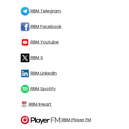
RBM Telegram
RBM Facebook
RBM Youtube
RBM X
RBM LinkedIn
RBM Spotify
RBM IHeart
RBM Player FM