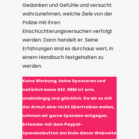
Gedanken und Gefühle und versucht
wahrzunehmen, welche Ziele von der
Polizei mit ihren
Einschüchterungsversuchen verfolgt
werden. Dann handelt er. Seine
Erfahrungen sind es durchaus wert, in
einem Handbuch festgehalten zu
werden.
Keine
Werbung, keine Sponsoren und
natürlich keine GEZ. RBM ist arm,
unabhängig und glücklich. Da wir es mit
der Armut aber nicht übertreiben wollen,
nehmen wir gerne Spenden entgegen.
Entweder mit dem Paypal-
Spendenbutton am Ende dieser Webseite