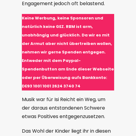
Engagement jedoch oft belastend.
Keine
Werbung, keine Sponsoren und
natürlich keine GEZ. RBM ist arm,
unabhängig und glücklich. Da wir es mit
der Armut aber nicht übertreiben wollen,
nehmen wir gerne Spenden entgegen.
Entweder mit dem Paypal-
Spendenbutton am Ende dieser Webseite
oder per Überweisung aufs Bankkonto:
DE93 1001 1001 2624 3740 74
Musik war für Isi Reicht ein Weg, um
der daraus entstandenen Schwere
etwas Positives entgegenzusetzen.
Das Wohl der Kinder liegt ihr in diesen