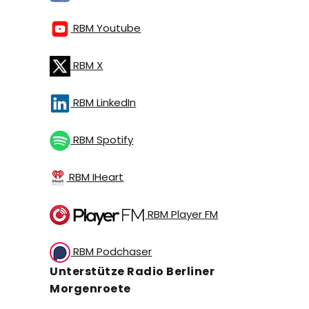
RBM Youtube
RBM X
RBM LinkedIn
RBM Spotify
RBM IHeart
RBM Player FM
RBM Podchaser
Unterstütze Radio Berliner
Morgenroete