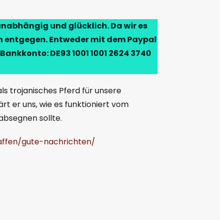
unabhängig und glücklich. Da wir es
en entgegen. Entweder mit dem Paypal
Bankkonto: DE93 1001 1001 2624 3740
ls trojanisches Pferd für unsere
rt er uns, wie es funktioniert vom
absegnen sollte.
affen/gute-nachrichten/