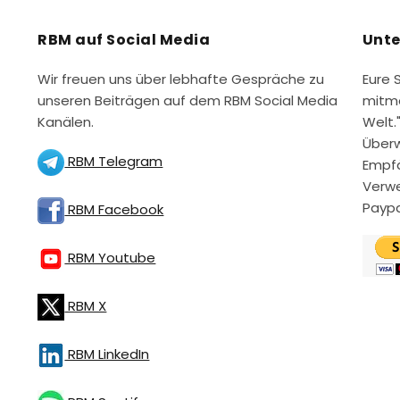
RBM auf Social Media
Unte
Wir freuen uns über lebhafte Gespräche zu
Eure 
unseren Beiträgen auf dem RBM Social Media
mitme
Kanälen.
Welt.
Überw
RBM Telegram
Empfä
Verwe
Paypa
RBM Facebook
RBM Youtube
RBM X
RBM LinkedIn