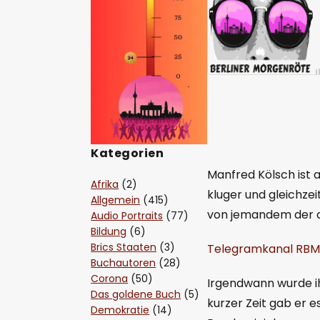
Kategorien
Manfred Kölsch ist a
Afrika
(2)
kluger und gleichze
Allgemein
(415)
von jemandem der d
Audio Portraits
(77)
Bildung
(6)
Brics Staaten
(3)
Telegramkanal RB
Buchautoren
(28)
Corona
(50)
Irgendwann wurde i
Das goldene Buch
(5)
kurzer Zeit gab er 
Demokratie
(14)