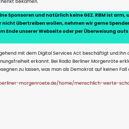
chenkt bekamen.
ne Sponsoren und natürlich keine GEZ. RBM ist arm, 
r nicht übertreiben wollen, nehmen wir gerne Spend
 Ende unserer Webseite oder per Überweisung aufs 
ngehend mit dem Digital Services Act beschäftigt und ihn a
ungsfreiheit erkannt. Bei Radio Berliner Morgenröte erklä
egnen zu lassen, was man als Demokrat auf keinen Fall 
-berliner-morgenroete.de/home/menschlich-werte-sch