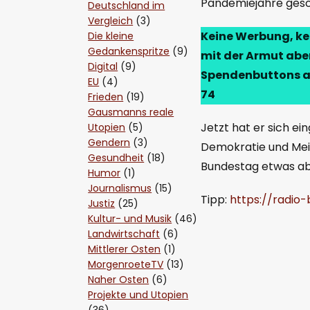
Pandemiejahre ges
Deutschland im
Vergleich
(3)
Keine Werbung, kei
Die kleine
Gedankenspritze
(9)
mit der Armut abe
Digital
(9)
Spendenbuttons am
EU
(4)
74
Frieden
(19)
Gausmanns reale
Jetzt hat er sich ei
Utopien
(5)
Gendern
(3)
Demokratie und Mein
Gesundheit
(18)
Bundestag etwas abs
Humor
(1)
Journalismus
(15)
Tipp:
https://radio
Justiz
(25)
Kultur- und Musik
(46)
Landwirtschaft
(6)
Mittlerer Osten
(1)
MorgenroeteTV
(13)
Naher Osten
(6)
Projekte und Utopien
(36)