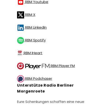
RBM Youtube
RBM X
RBM LinkedIn
RBM Spotify
RBM IHeart
RBM Player FM
RBM Podchaser
Unterstütze Radio Berliner
Morgenroete
Eure Schenkungen schaffen eine neue