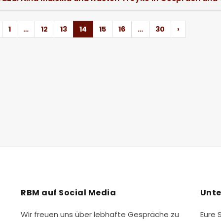
1
…
12
13
14
15
16
…
30
›
RBM auf Social Media
Unte
Wir freuen uns über lebhafte Gespräche zu
Eure 