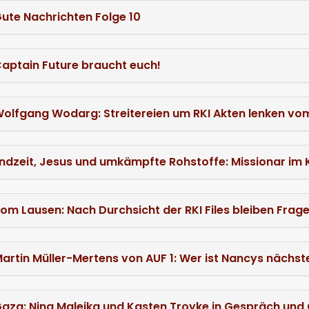
ute Nachrichten Folge 10
aptain Future braucht euch!
olfgang Wodarg: Streitereien um RKI Akten lenken vo
ndzeit, Jesus und umkämpfte Rohstoffe: Missionar im K
om Lausen: Nach Durchsicht der RKI Files bleiben Frag
artin Müller-Mertens von AUF 1: Wer ist Nancys nächst
aza: Nina Maleika und Kasten Troyke in Gespräch und