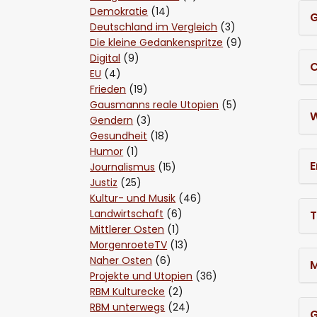
Demokratie
(14)
G
Deutschland im Vergleich
(3)
Die kleine Gedankenspritze
(9)
Digital
(9)
C
EU
(4)
Frieden
(19)
Gausmanns reale Utopien
(5)
W
Gendern
(3)
Gesundheit
(18)
Humor
(1)
E
Journalismus
(15)
Justiz
(25)
Kultur- und Musik
(46)
Landwirtschaft
(6)
T
Mittlerer Osten
(1)
MorgenroeteTV
(13)
Naher Osten
(6)
M
Projekte und Utopien
(36)
RBM Kulturecke
(2)
RBM unterwegs
(24)
G