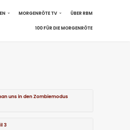
IEN
MORGENRÖTE TV
ÜBER RBM
100 FÜR DIE MORGENRÖTE
s man uns in den Zombiemodus
l 3