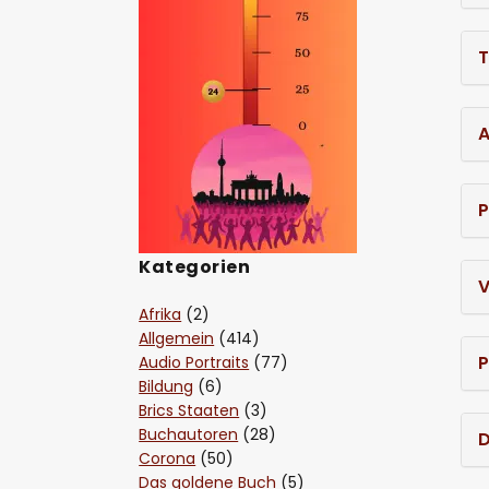
T
A
P
Kategorien
V
Afrika
(2)
Allgemein
(414)
P
Audio Portraits
(77)
Bildung
(6)
Brics Staaten
(3)
Buchautoren
(28)
D
Corona
(50)
Das goldene Buch
(5)