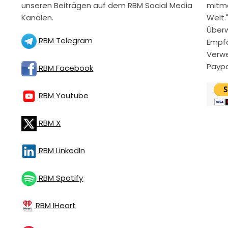
unseren Beiträgen auf dem RBM Social Media
mitme
Kanälen.
Welt.
Überw
RBM Telegram
Empfä
Verwe
Paypa
RBM Facebook
RBM Youtube
RBM X
RBM LinkedIn
RBM Spotify
RBM IHeart