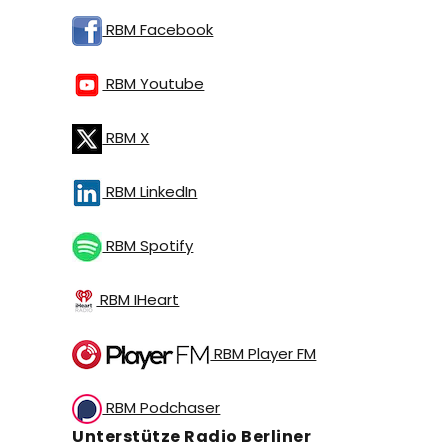
RBM Facebook
RBM Youtube
RBM X
RBM LinkedIn
RBM Spotify
RBM IHeart
RBM Player FM
RBM Podchaser
Unterstütze Radio Berliner