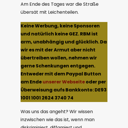
Am Ende des Tages war die Straße
übersät mit Leichenteilen.
Keine Werbung, keine Sponsoren
und natürlich keine GEZ. RBM ist
arm, unabhängig und glücklich. Da
wir es mit der Armut aber nicht
übertreiben wollen, nehmen wir
gerne Schenkungen entgegen.
Entweder mit dem Paypal Button
am Ende
unserer Webseite
oder per
Überweisung aufs Bankkonto: DE93
1001 1001 2624 3740 74
Was uns das angeht? Wir wissen
inzwischen wie das ist, wenn man
diskriminiert, diffamiert und